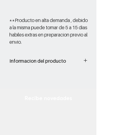
**Producto en alta demanda , debido
a la misma puede tomar de 5 a 15 dias
habiles extras en preparacion previo al
envio.
Informacion del producto
Corte: Vacuno Grabado
Forro: Porcino
Suela: Sintetico
Grabado Exotico
Recibe novedades
Ingresa tu email
¡Suscribirse Ahora!