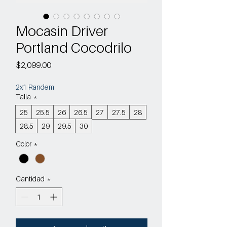
Mocasin Driver
Portland Cocodrilo
Precio
$2,099.00
2x1 Randem
Talla
*
25
25.5
26
26.5
27
27.5
28
28.5
29
29.5
30
Color
*
Cantidad
*