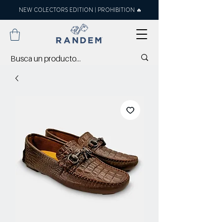
NEW COLECTORS EDITION | PROHIBITION 🔥