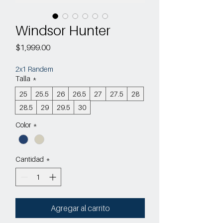
Windsor Hunter
Precio
$1,999.00
2x1 Randem
Talla
*
25
25.5
26
26.5
27
27.5
28
28.5
29
29.5
30
Color
*
Cantidad
*
Agregar al carrito