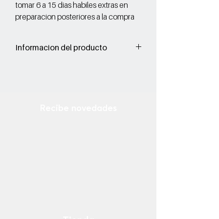
tomar 6 a 15 dias habiles extras en
preparacion posteriores a la compra
Informacion del producto
Corte: Vacuno
Forro: Porcino
Suela: Sintetico
Recibe novedades
Ingresa tu email
¡Suscribirse Ahora!