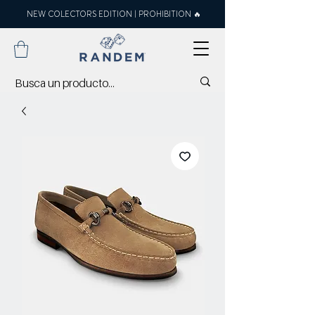
NEW COLECTORS EDITION | PROHIBITION 🔥