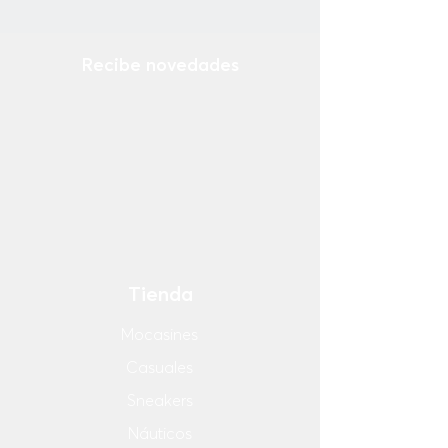
Recibe novedades
Ingresa tu email
¡Suscribirse Ahora!
Tienda
Mocasines
Casuales
Sneakers
Náuticos