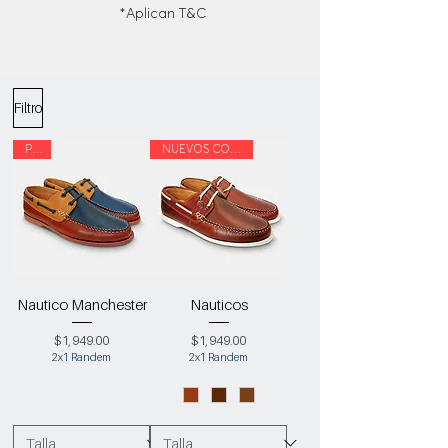
*Aplican T
&C
Filtro
PIEL
NUEVOS COLORES
Nautico Manchester
Nauticos
Precio
Precio
$1,949.00
$1,949.00
2x1 Randem
2x1 Randem