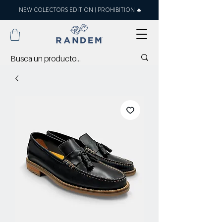
NEW COLECTORS EDITION | PROHIBITION 🔥