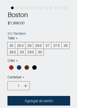
Boston
Precio
$1,999.00
2x1 Randem
Talla
*
25
25.5
26
26.5
27
27.5
28
28.5
29
29.5
30
Color
*
Cantidad
*
Agregar al carrito