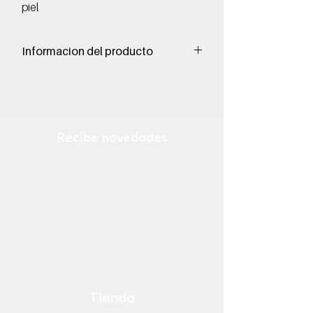
piel
Informacion del producto
Corte: Vacuno
Forro: Porcino
Suela: Sintetico
Recibe novedades
Ingresa tu email
¡Suscribirse Ahora!
Tienda