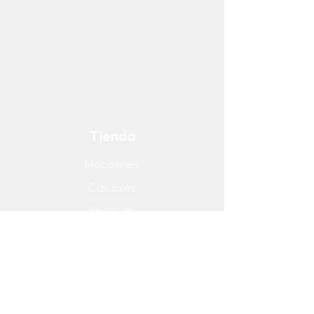
Ingresa tu email
¡Suscribirse Ahora!
Tienda
Mocasines
Casuales
Sneakers
Náuticos
Botas
Accesorios
Compra de Mayoreo