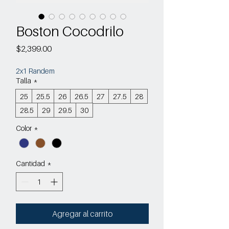
Boston Cocodrilo
Precio
$2,399.00
2x1 Randem
Talla
*
25
25.5
26
26.5
27
27.5
28
28.5
29
29.5
30
Color
*
Cantidad
*
Agregar al carrito