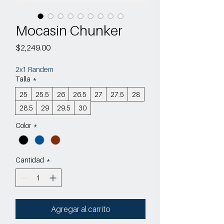
Mocasin Chunker
Precio
$2,249.00
2x1 Randem
Talla
*
25
25.5
26
26.5
27
27.5
28
28.5
29
29.5
30
Color
*
Cantidad
*
Agregar al carrito