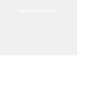
Forro: Porcino/Textil
Suela: Sintetico
Recibe novedades
Ingresa tu email
¡Suscribirse Ahora!
Tienda
Mocasines
Casuales
Sneakers
Náuticos
Botas