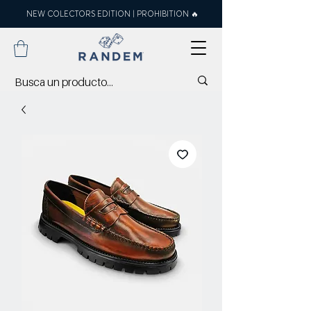
NEW COLECTORS EDITION | PROHIBITION 🔥