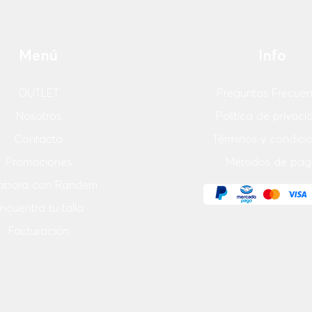
Menú
Info
OUTLET
Preguntas Frecuen
Nosotros
Política de privac
Contacto
Términos y condici
Promociones
Métodos de pag
abora con Randem
ncuentra tu talla
Facturación