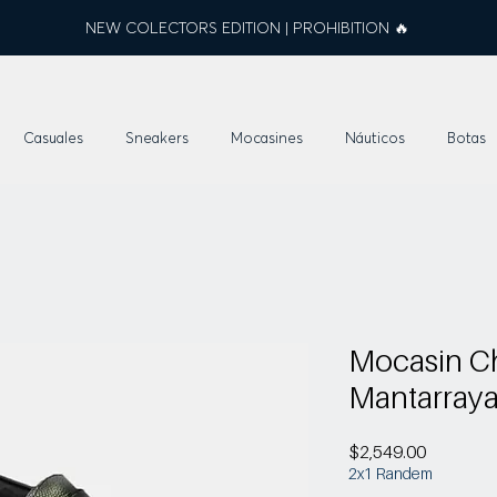
NEW COLECTORS EDITION | PROHIBITION 🔥
Casuales
Sneakers
Mocasines
Náuticos
Botas
Mocasin C
Mantarray
Precio
$2,549.00
2x1 Randem