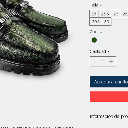
Talla
*
25
25.5
26
26
29.5
30
Color
*
Cantidad
*
Agregar al carrito
Informacion del pr
Corte: Vacuno ac