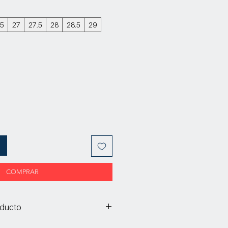
.5
27
27.5
28
28.5
29
COMPRAR
oducto
abado sombreado a mano