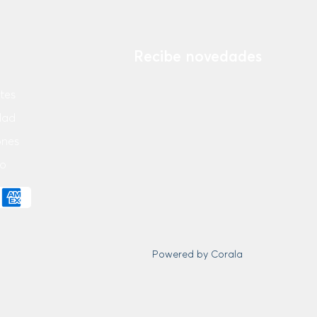
Recibe novedades
tes
Ingresa tu email
idad
ones
¡Suscribirse Ahora!
o
Powered by Corala