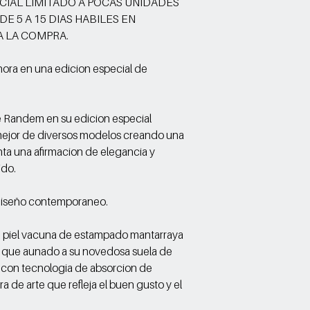
CIAL LIMITADO A POCAS UNIDADES
Forro: Porcino/Textil
E 5 A 15 DIAS HABILES EN
Suela: Sintetico
A LA COMPRA.
hora en una edicion especial de
 Randem en su edicion especial
ejor de diversos modelos creando una
nta una afirmacion de elegancia y
ido.
 diseño contemporaneo.
 piel vacuna de estampado mantarraya
que aunado a su novedosa suela de
R con tecnologia de absorcion de
a de arte que refleja el buen gusto y el