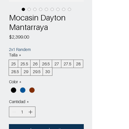
Mocasin Dayton
Mantarraya
Precio
$2,399.00
2x1 Randem
Talla
*
25
25.5
26
26.5
27
27.5
28
28.5
29
29.5
30
Color
*
Cantidad
*