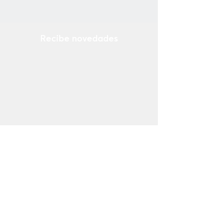
mano
Forro: Porcino/Textil
Suela: Sintetico
Recibe novedades
Ingresa tu email
¡Suscribirse Ahora!
Tienda
Mocasines
Casuales
Sneakers
Náuticos