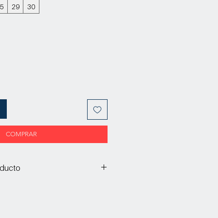
.5
29
30
COMPRAR
oducto
abado y acabado sombreado a mano