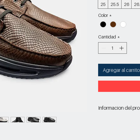
25
25.5
26
26
Color
*
Cantidad
*
Agregar al carrito
Informacion del pr
Corte: Vacuno gr
Forro: Textil
Suela: Sintetico