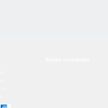
Recibe novedades
tes
Ingresa tu email
idad
ones
¡Suscribirse Ahora!
o