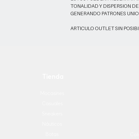
TONALIDAD Y DISPERSION DE
GENERANDO PATRONES UNIC
ARTICULO OUTLET SIN POSIB
Tienda
Mocasines
Casuales
Sneakers
Náuticos
Botas
Col