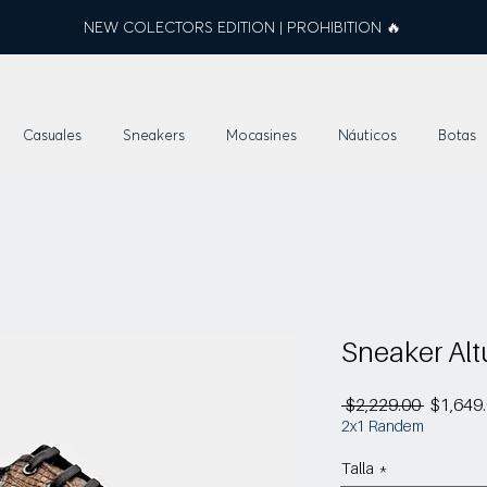
NEW COLECTORS EDITION | PROHIBITION 🔥
Casuales
Sneakers
Mocasines
Náuticos
Botas
Sneaker Alt
Precio
 $2,229.00 
$1,649
2x1 Randem
Talla
*