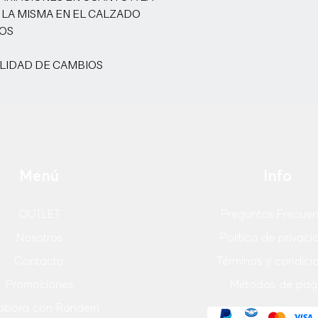
 LA MISMA EN EL CALZADO
OS
ILIDAD DE CAMBIOS
Menú
Info
OUTLET
Preguntas Frecuen
Nosotros
Política de privac
Contacto
Términos y condici
Promociones
Métodos de pag
abora con Randem