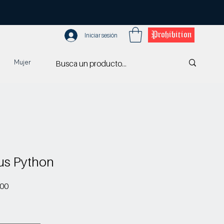
Prohibition
Iniciar sesión
Mujer
us Python
Precio de oferta
.00