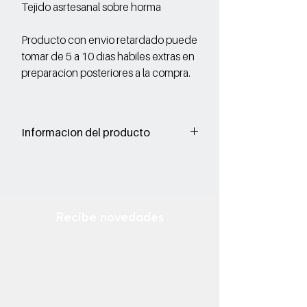
Tejido asrtesanal sobre horma
Producto con envio retardado puede
tomar de 5 a 10 dias habiles extras en
preparacion posteriores a la compra.
Informacion del producto
Corte: Vacuno
Forro: Porcino
Suela: Sintetico
Recibe novedades
Ingresa tu email
¡Suscribirse Ahora!