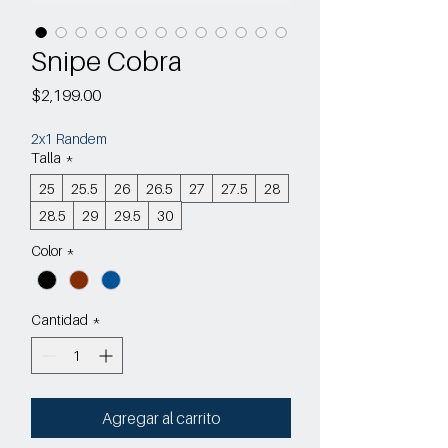
Snipe Cobra
Precio
$2,199.00
2x1 Randem
Talla
*
25
25.5
26
26.5
27
27.5
28
28.5
29
29.5
30
Color
*
Cantidad
*
Agregar al carrito