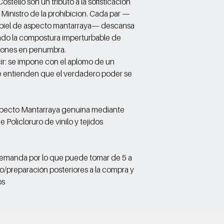
tello son un tributo a la sofisticación
Ministro de la prohibicion. Cada par —
n piel de aspecto mantarraya— descansa
ndo la compostura imperturbable de
lones en penumbra.
r: se impone con el aplomo de un
ue entienden que el verdadero poder se
specto Mantarraya genuina mediante
Policloruro de vinilo y tejidos
demanda por lo que puede tomar de 5 a
o/preparación posteriores a la compra y
os