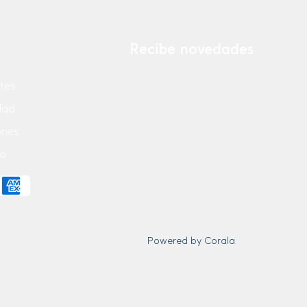
Recibe novedades
tes
Ingresa tu email
idad
ones
¡Suscribirse Ahora!
o
Powered by Corala