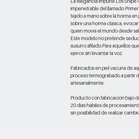
La elegancia impune.Los Snipe Cos
impenetrable del llamado Primer 
tejido a mano sobre la horma e
sobre una horma clasica, evoca
quien movía el mundo desde sa
Este modelo no pretende seduci
susurro afilado.Para aquellos q
ejerce sin levantar la voz.
Fabricados en piel vacuna de a
proceso termograbado a partir de 
artesanalmente
Producto con fabricacion bajo 
20 días hábiles de procesamient
sin posibilidad de realizar cambi