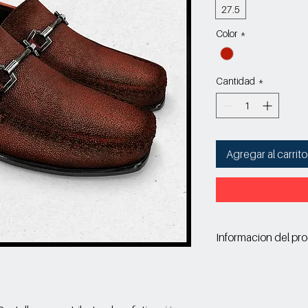
27.5
Color
*
Cantidad
*
Agregar al carrito
Informacion del pr
Corte: Vacuno ac
Forro: Porcino/Textil
Suela: Sintetico