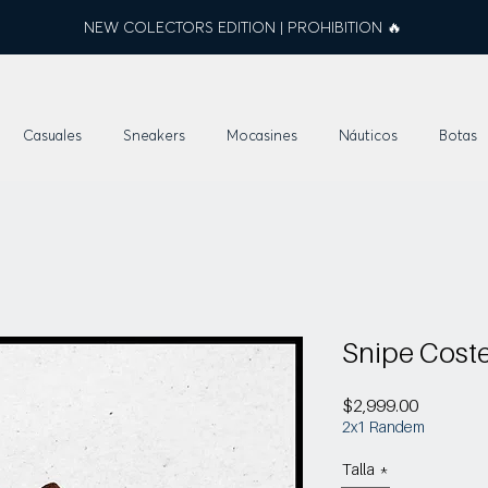
NEW COLECTORS EDITION | PROHIBITION 🔥
Casuales
Sneakers
Mocasines
Náuticos
Botas
Snipe Coste
Precio
$2,999.00
2x1 Randem
Talla
*