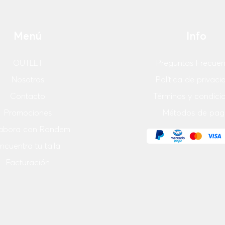
Menú
Info
OUTLET
Preguntas Frecuen
Nosotros
Política de privac
Contacto
Términos y condici
Promociones
Métodos de pag
abora con Randem
ncuentra tu talla
Facturación