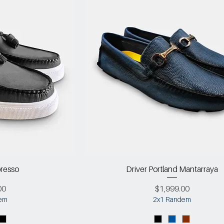
resso
Driver Portland Mantarraya
Precio
00
$1,999.00
em
2x1 Randem