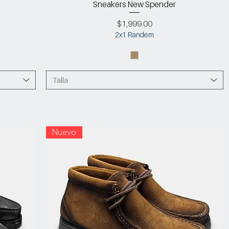
Sneakers New Spender
Precio
$1,999.00
2x1 Randem
Talla
Nuevo