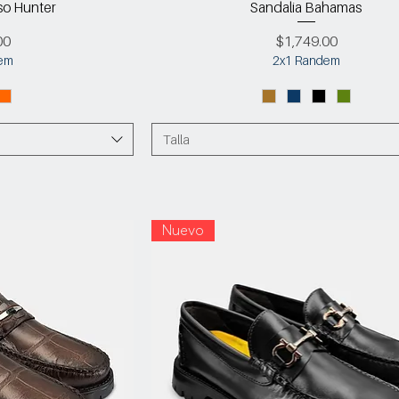
so Hunter
Sandalia Bahamas
Precio
00
$1,749.00
em
2x1 Randem
Talla
Nuevo