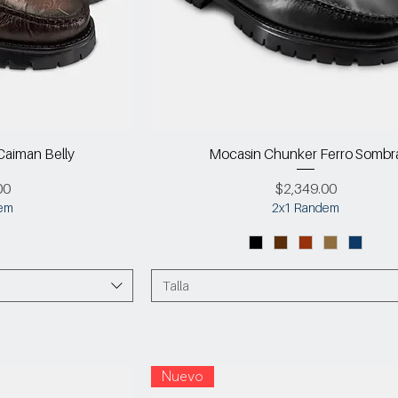
aiman Belly
Mocasin Chunker Ferro Sombr
Precio
00
$2,349.00
em
2x1 Randem
Talla
Nuevo