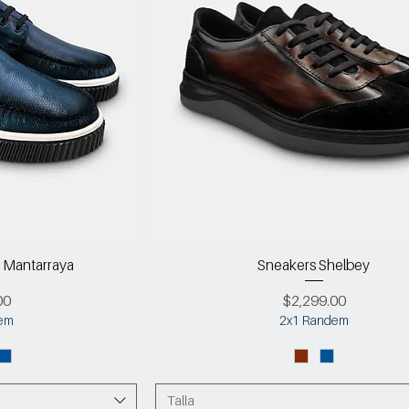
 Mantarraya
Sneakers Shelbey
Precio
00
$2,299.00
em
2x1 Randem
Talla