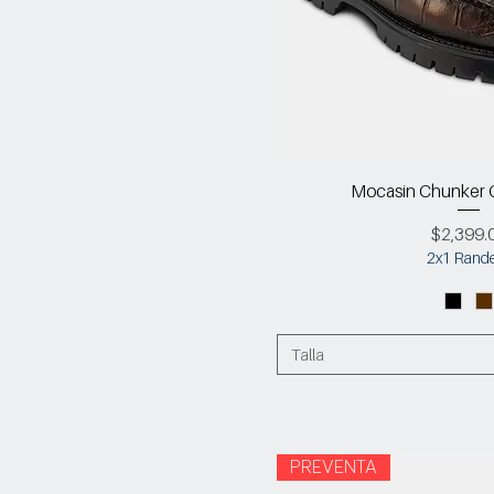
Mocasin Chunker C
Precio
$2,399.
2x1 Rand
Talla
PREVENTA