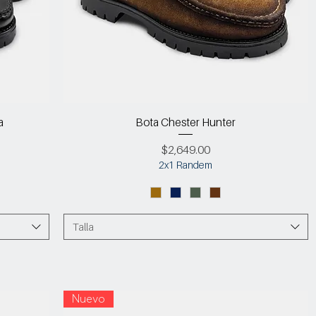
a
Bota Chester Hunter
Precio
$2,649.00
2x1 Randem
Talla
Nuevo