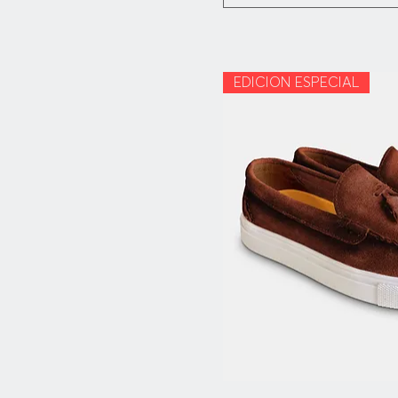
27
27.5
28
28.5
EDICION ESPECIAL
29
29.5
30