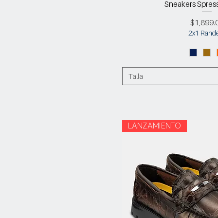
Sneakers Spres
Precio
$1,899.
2x1 Rand
Talla
LANZAMIENTO