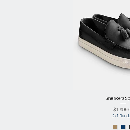
Sneakers Sp
Precio
$1,899.
2x1 Rand