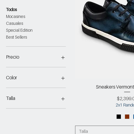
Todos
Mocasines
Casuales
Special Edition
Best Sellers
Precio
1749 MXN
2649 MXN
Color
Sneakers Vermont
Talla
Precio
$2,399.
2x1 Rand
25
25.5
26
26.5
Talla