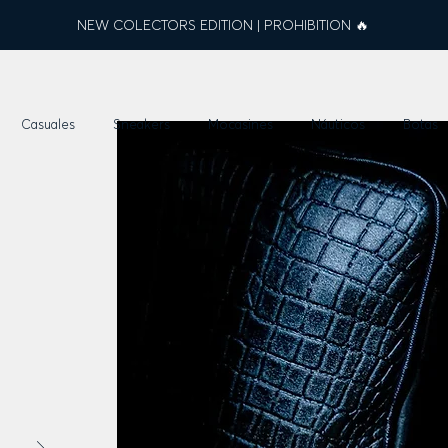
NEW COLECTORS EDITION | PROHIBITION 🔥
Casuales
Sneakers
Mocasines
Náuticos
Botas